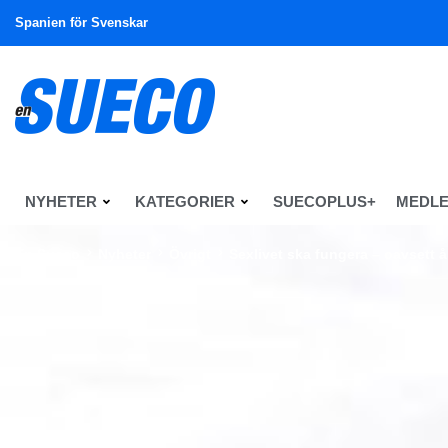
Spanien för Svenskar
NYHETER
KATEGORIER
SUECOPLUS+
MEDL
En Sueco
Nyheter
Övrigt
Sexlivet ska fungera – oavsett å