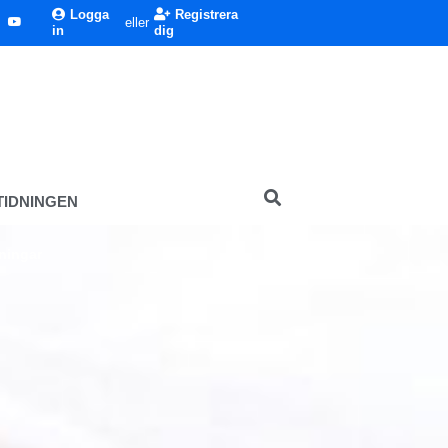
Logga
Registrera
eller
in
dig
TIDNINGEN
kningar