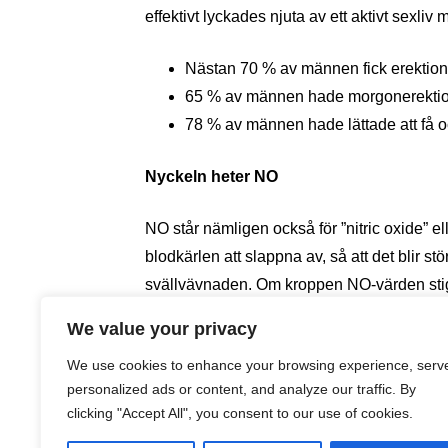
effektivt lyckades njuta av ett aktivt sexliv
Nästan 70 % av männen fick erektion 
65 % av männen hade morgonerekti
78 % av männen hade lättade att få o
Nyckeln heter NO
NO står nämligen också för ”nitric oxide” e
blodkärlen att slappna av, så att det blir s
svällvävnaden. Om kroppen NO-värden stiger
innehåller Pycnogenolextrakt och aminosy
We value your privacy
Vid regelbundet intag av Prelox sker en p
We use cookies to enhance your browsing experience, serv
en varaktig förbättring av kretsloppet.
personalized ads or content, and analyze our traffic. By
clicking "Accept All", you consent to our use of cookies.
________