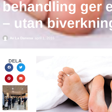
behandling ger er
– utan biverknin
Av
La Danesa
april 1, 2016
DELA