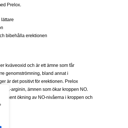
 med Prelox.
lättare
on
ch bibehålla erektionen
ller kväveoxid och är ett ämne som får
törre genomströmning, bland annat i
 är det positivt för erektionen. Prelox
ran L-arginin, ämnen som ökar kroppen NO.
ermanent ökning av NO-nivåerna i kroppen och
e