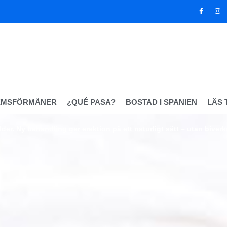
EMSFÖRMÅNER
¿QUÉ PASA?
BOSTAD I SPANIEN
LÄS 
lder. Ny behandling ger erektion på ett naturligt sätt – utan biver