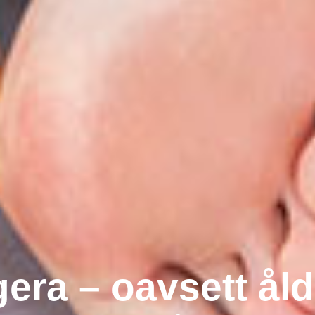
gera – oavsett åld