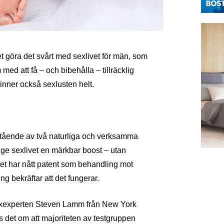
t göra det svårt med sexlivet för män, som
med att få – och bibehålla – tillräcklig
vinner också sexlusten helt.
tående av två naturliga och verksamma
tt ge sexlivet en märkbar boost – utan
atet har nått patent som behandling mot
ng bekräftar att det fungerar.
sexexperten Steven Lamm från New York
s det om att majoriteten av testgruppen