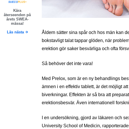
SUECO
PLUS+
Kära
återseenden på
årets SWEA-
mässa!
Läs nästa
Åldern sätter sina spår och hos män kan de
bokstavligt talat tappar glöden, när problem 
erektion gör saker besvärliga och ofta förs
Så behöver det inte vara!
Med Prelox, som är en ny behandlings bes
ämnen i en effektiv tablett, är det möjligt a
biverkningar. Effekten är så bra att prepar
erektionsbesvär. Även internationell forskni
I en undersökning, gjord av läkaren och 
University School of Medicin, rapporterade