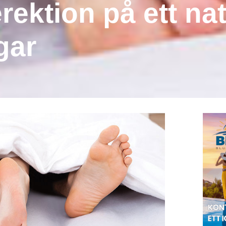
ektion på ett natu
gar