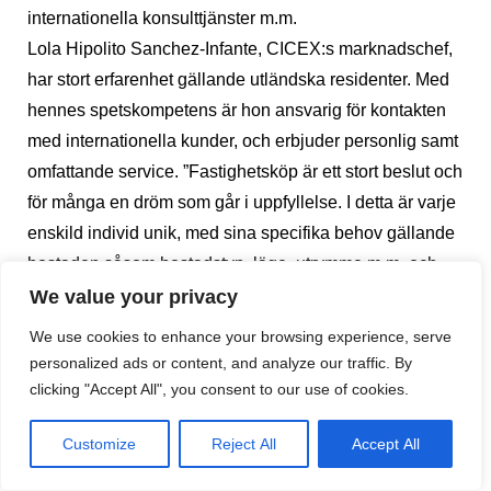
internationella konsulttjänster m.m.
Lola Hipolito Sanchez-Infante, CICEX:s marknadschef,
har stort erfarenhet gällande utländska residenter. Med
hennes spetskompetens är hon ansvarig för kontakten
med internationella kunder, och erbjuder personlig samt
omfattande service. ”Fastighetsköp är ett stort beslut och
för många en dröm som går i uppfyllelse. I detta är varje
enskild individ unik, med sina specifika behov gällande
bostaden såsom bostadstyp, läge, utrymme m.m. och
här har vi en viktig roll. Det har jag lärt mig sedan
We value your privacy
barnsben av Miguel Sanchez-Infante, företagets
We use cookies to enhance your browsing experience, serve
grundare. För honom har det alltid varit viktigt att
personalized ads or content, and analyze our traffic. By
uppmärksamma och engagera sig i unika detaljer i varje
clicking "Accept All", you consent to our use of cookies.
enskild individs efterfråga”, berättar Lola Hipolito
Customize
Reject All
Accept All
Sanchez-Infante.
För närvarande arbetar CICEX med ett nystartat projekt.