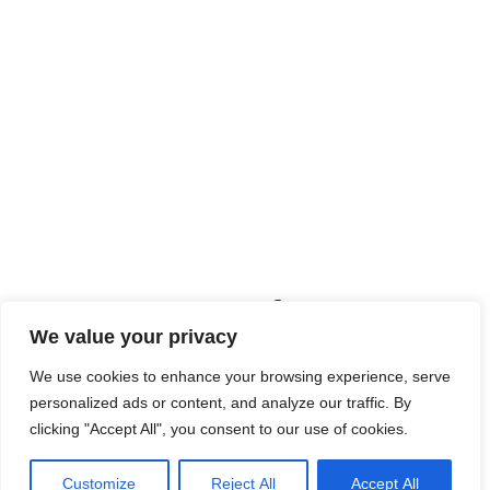
Hur ”Instagram-fenomenet
We value your privacy
Fanny” föddes
We use cookies to enhance your browsing experience, serve
Som barn red hon och när hon blev lite äldre bytte hon
personalized ads or content, and analyze our traffic. By
clicking "Accept All", you consent to our use of cookies.
ut tyglarna mot boxningshandskar, när hon kastade sig
in i boxningssporten.
Customize
Reject All
Accept All