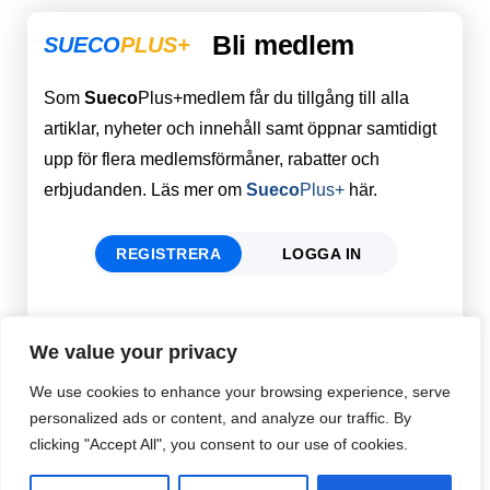
Bli medlem
SUECO
PLUS+
Som
Sueco
Plus+medlem får du tillgång till alla
artiklar, nyheter och innehåll samt öppnar samtidigt
upp för flera medlemsförmåner, rabatter och
erbjudanden. Läs mer om
Sueco
Plus+
här.
REGISTRERA
LOGGA IN
Förnamn
Email
*
We value your privacy
We use cookies to enhance your browsing experience, serve
personalized ads or content, and analyze our traffic. By
Efternamn
Password
*
clicking "Accept All", you consent to our use of cookies.