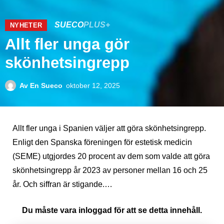
SUECO
PLUS+
NYHETER
Allt fler unga gör
skönhetsingrepp
Av
En Sueco
oktober 12, 2025
Allt fler unga i Spanien väljer att göra skönhetsingrepp.
Enligt den Spanska föreningen för estetisk medicin
(SEME) utgjordes 20 procent av dem som valde att göra
skönhetsingrepp år 2023 av personer mellan 16 och 25
år. Och siffran är stigande.…
Du måste vara inloggad för att se detta innehåll.