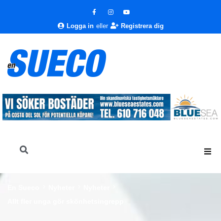
Logga in
eller
Registrera dig
En Sueco
Nyheter
Nyheter
Allt fler unga gör skönhetsingrepp