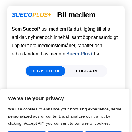
Bli medlem
SUECO
PLUS+
Som
Sueco
Plus+medlem får du tillgång till alla
artiklar, nyheter och innehåll samt öppnar samtidigt
upp för flera medlemsförmåner, rabatter och
erbjudanden. Läs mer om
Sueco
Plus+
här.
REGISTRERA
LOGGA IN
Förnamn
Email
*
We value your privacy
We use cookies to enhance your browsing experience, serve
personalized ads or content, and analyze our traffic. By
Efternamn
Password
*
clicking "Accept All", you consent to our use of cookies.