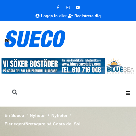
Logga in
eller
Registrera dig
En Sueco
Nyheter
Nyheter
Fler egenföretagare på Costa del Sol