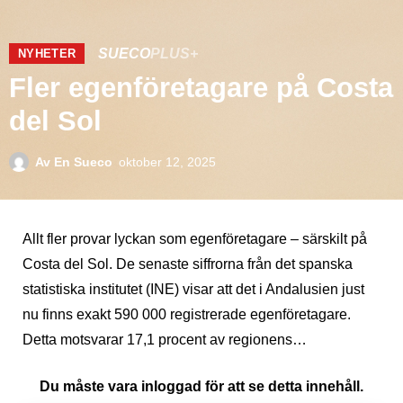
SUECO
PLUS+
NYHETER
Fler egenföretagare på Costa
del Sol
Av
En Sueco
oktober 12, 2025
Allt fler provar lyckan som egenföretagare – särskilt på
Costa del Sol. De senaste siffrorna från det spanska
statistiska institutet (INE) visar att det i Andalusien just
nu finns exakt 590 000 registrerade egenföretagare.
Detta motsvarar 17,1 procent av regionens…
Du måste vara inloggad för att se detta innehåll.