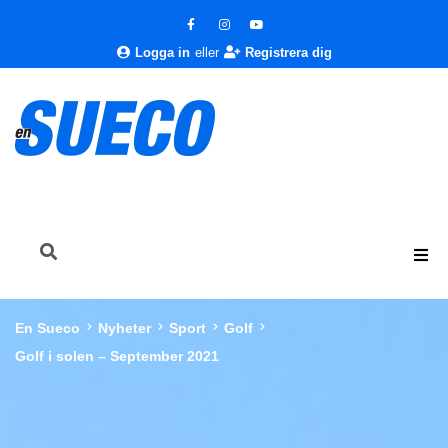
Logga in
eller
Registrera dig
En Sueco
Nyheter
Sport
Golf
Golf i solen – September 2021