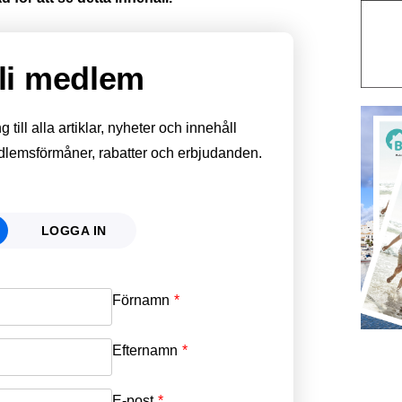
li medlem
till alla artiklar, nyheter och innehåll
edlemsförmåner, rabatter och erbjudanden.
LOGGA IN
Förnamn
Email
*
Efternamn
Password
*
E-post
*