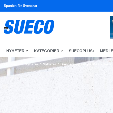
Spanien för Svenskar
NYHETER
KATEGORIER
SUECOPLUS+
MEDL
En Sueco
Nyheter
Nyheter
Söndagsöppet på Mercadona