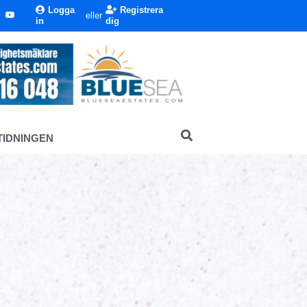
Logga
Registrera
eller
in
dig
TIDNINGEN