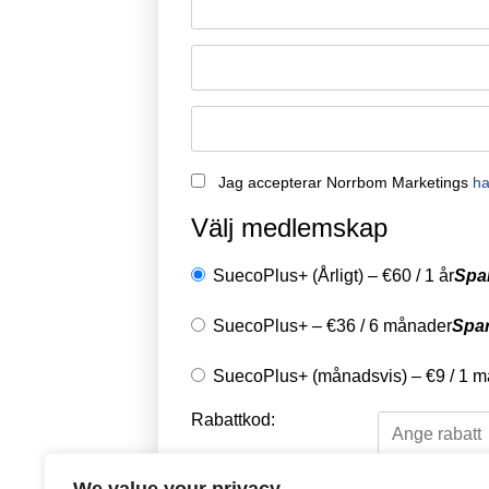
Jag accepterar Norrbom Marketings
ha
Välj medlemskap
SuecoPlus+ (Årligt)
–
€
60
/
1 år
Spa
SuecoPlus+
–
€
36
/
6 månader
Spa
SuecoPlus+ (månadsvis)
–
€
9
/
1 m
Rabattkod: