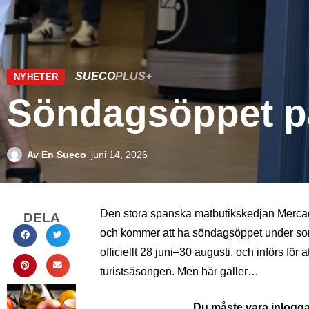
SUECO
PLUS+
NYHETER
Söndagsöppet p
Av
En Sueco
juni 14, 2026
Den stora spanska matbutikskedjan Mercado
DELA
och kommer att ha söndagsöppet under som
officiellt 28 juni–30 augusti, och införs för
turistsäsongen. Men här gäller…
Du måste vara inloggad