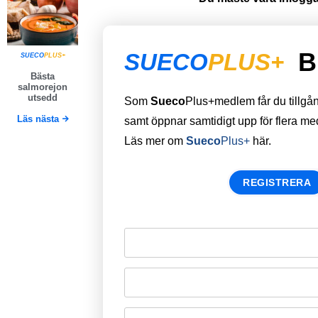
B
SUECO
PLUS+
SUECO
PLUS+
Bästa
salmorejon
utsedd
Som
Sueco
Plus+medlem får du tillgång 
Läs nästa
samt öppnar samtidigt upp för flera m
Läs mer om
Sueco
Plus+
här.
REGISTRERA
Remember Me