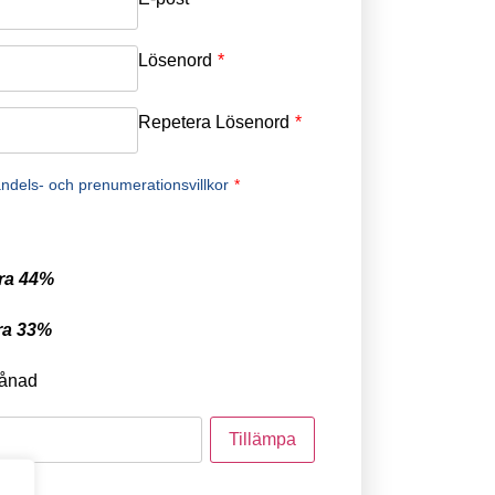
Lösenord
*
Repetera Lösenord
*
ndels- och prenumerationsvillkor
*
ra 44%
ra 33%
ånad