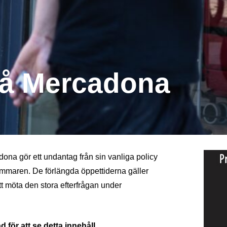
å Mercadona
na gör ett undantag från sin vanliga policy
maren. De förlängda öppettiderna gäller
 att möta den stora efterfrågan under
 för att se detta innehåll.