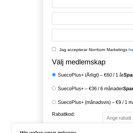
Jag accepterar Norrbom Marketings
ha
Välj medlemskap
SuecoPlus+ (Årligt)
–
€
60
/
1 år
Spa
SuecoPlus+
–
€
36
/
6 månader
Spa
SuecoPlus+ (månadsvis)
–
€
9
/
1 m
Rabattkod: