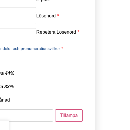
Lösenord
*
Repetera Lösenord
*
ndels- och prenumerationsvillkor
*
ra 44%
ra 33%
ånad