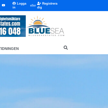
Logga
Registrera
eller
in
dig
TIDNINGEN