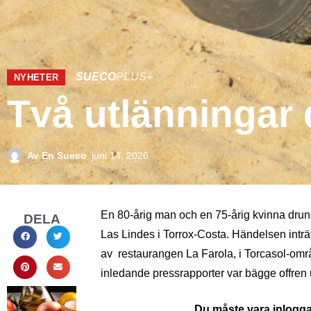
SUECO
PLUS+
NYHETER
Två utlänningar 
Av
En Sueco
juni 14, 2026
En 80-årig man och en 75-årig kvinna dru
DELA
Las Lindes i Torrox-Costa. Händelsen inträf
av restaurangen La Farola, i Torcasol-områ
inledande pressrapporter var bägge offren 
Du måste vara inloggad