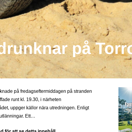
drunknar på Torr
nknade på fredagseftermiddagen på stranden
fade runt kl. 19.30, i närheten
det, uppger källor nära utredningen. Enligt
utlänningar. Ett…
 för att se detta innehåll.