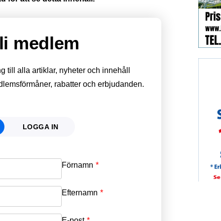
li medlem
till alla artiklar, nyheter och innehåll
edlemsförmåner, rabatter och erbjudanden.
LOGGA IN
Förnamn
Email
*
Efternamn
Password
*
E-post
*