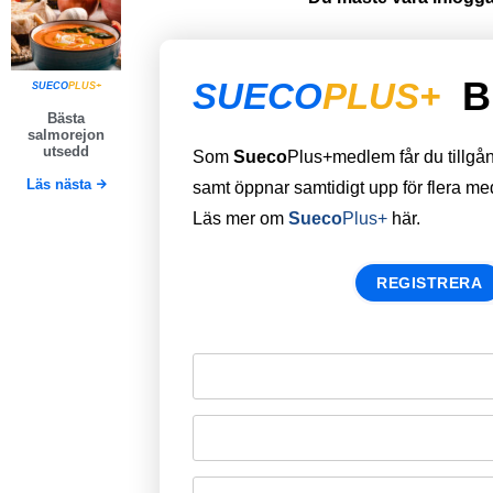
B
SUECO
PLUS+
SUECO
PLUS+
Bästa
salmorejon
utsedd
Som
Sueco
Plus+medlem får du tillgång 
Läs nästa
samt öppnar samtidigt upp för flera m
Läs mer om
Sueco
Plus+
här.
REGISTRERA
Remember Me