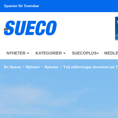
Spanien för Svenskar
NYHETER
KATEGORIER
SUECOPLUS+
MEDL
En Sueco
Nyheter
Nyheter
Två utlänningar drunknar på T