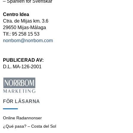
– Spanien för Svenskar
Centro Idea
Ctra. de Mijas km. 3.6
29650 Mijas-Málaga
Tlf.: 95 258 15 53
norrbom@norrbom.com
PUBLICERAD AV:
D.L. MA-126-2001
FÖR LÄSARNA
Online Radannonser
¿Qué pasa? – Costa del Sol