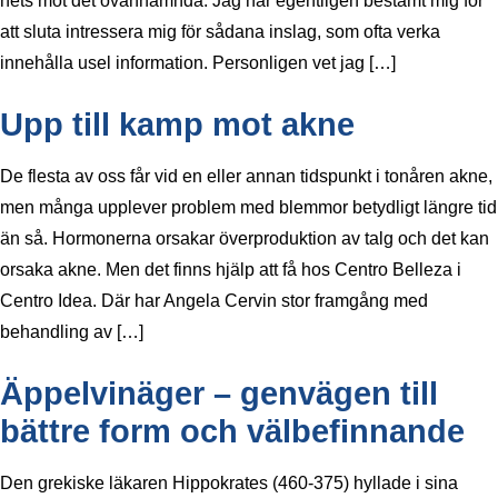
hets mot det ovannämnda. Jag har egentligen bestämt mig för
att sluta intressera mig för sådana inslag, som ofta verka
innehålla usel information. Personligen vet jag […]
Upp till kamp mot akne
De flesta av oss får vid en eller annan tidspunkt i tonåren akne,
men många upplever problem med blemmor betydligt längre tid
än så. Hormonerna orsakar överproduktion av talg och det kan
orsaka akne. Men det finns hjälp att få hos Centro Belleza i
Centro Idea. Där har Angela Cervin stor framgång med
behandling av […]
Äppelvinäger – genvägen till
bättre form och välbefinnande
Den grekiske läkaren Hippokrates (460-375) hyllade i sina