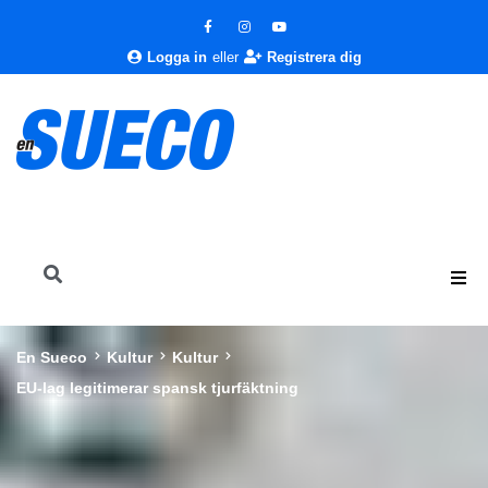
Logga in
eller
Registrera dig
En Sueco
Kultur
Kultur
EU-lag legitimerar spansk tjurfäktning