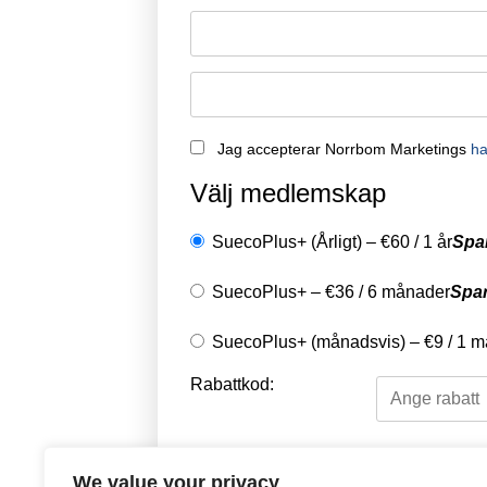
Jag accepterar Norrbom Marketings
ha
Välj medlemskap
SuecoPlus+ (Årligt)
–
€
60
/
1 år
Spa
SuecoPlus+
–
€
36
/
6 månader
Spa
SuecoPlus+ (månadsvis)
–
€
9
/
1 m
Rabattkod:
Välj en betalningsme
We value your privacy