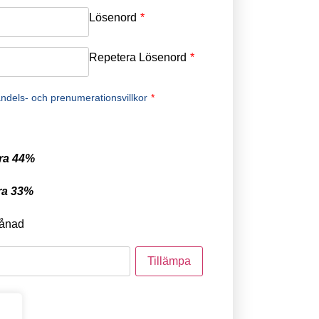
Lösenord
*
Repetera Lösenord
*
ndels- och prenumerationsvillkor
*
ra 44%
ra 33%
ånad
tod