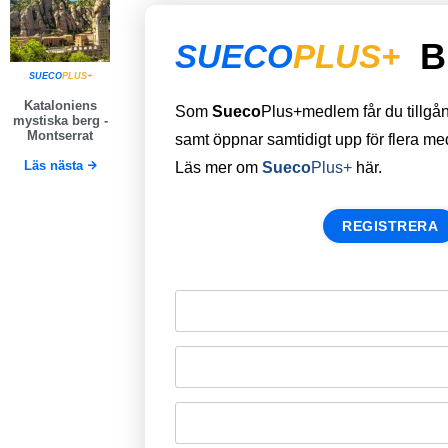
B
SUECO
PLUS+
SUECO
PLUS+
Kataloniens
Som
Sueco
Plus+medlem får du tillgång 
mystiska berg -
Montserrat
samt öppnar samtidigt upp för flera m
Läs nästa
Läs mer om
Sueco
Plus+
här.
REGISTRERA
Remember Me