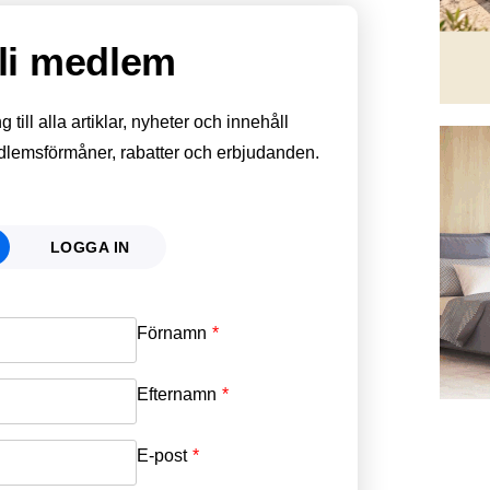
li medlem
till alla artiklar, nyheter och innehåll
edlemsförmåner, rabatter och erbjudanden.
LOGGA IN
Förnamn
Email
*
Efternamn
Password
*
E-post
*