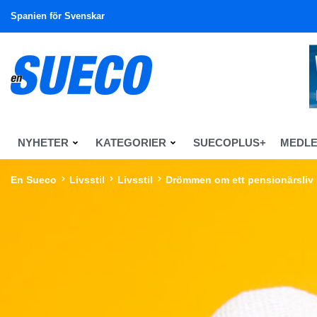
Spanien för Svenskar
NYHETER
KATEGORIER
SUECOPLUS+
MEDL
En Sueco
Livsstil
Livsstil
Drömmen om ett pensionärsliv 