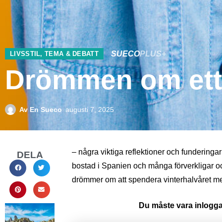
SUECO
PLUS+
LIVSSTIL
,
TEMA & DEBATT
Drömmen om ett 
Av
En Sueco
augusti 7, 2025
– några viktiga reflektioner och funderinga
DELA
bostad i Spanien och många förverkligar o
drömmer om att spendera vinterhalvåret me
Du måste vara inloggad