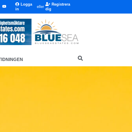
Logga
Registrera
eller
in
dig
TIDNINGEN