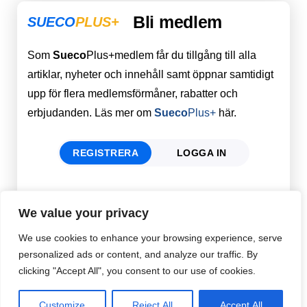
Bli medlem
SUECO
PLUS+
Som
Sueco
Plus+medlem får du tillgång till alla
artiklar, nyheter och innehåll samt öppnar samtidigt
upp för flera medlemsförmåner, rabatter och
erbjudanden. Läs mer om
Sueco
Plus+
här.
REGISTRERA
LOGGA IN
Förnamn
Email
*
We value your privacy
We use cookies to enhance your browsing experience, serve
personalized ads or content, and analyze our traffic. By
Efternamn
Password
*
clicking "Accept All", you consent to our use of cookies.
Customize
Reject All
Accept All