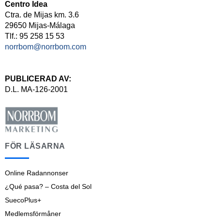
Centro Idea
Ctra. de Mijas km. 3.6
29650 Mijas-Málaga
Tlf.: 95 258 15 53
norrbom@norrbom.com
PUBLICERAD AV:
D.L. MA-126-2001
FÖR LÄSARNA
Online Radannonser
¿Qué pasa? – Costa del Sol
SuecoPlus+
Medlemsförmåner