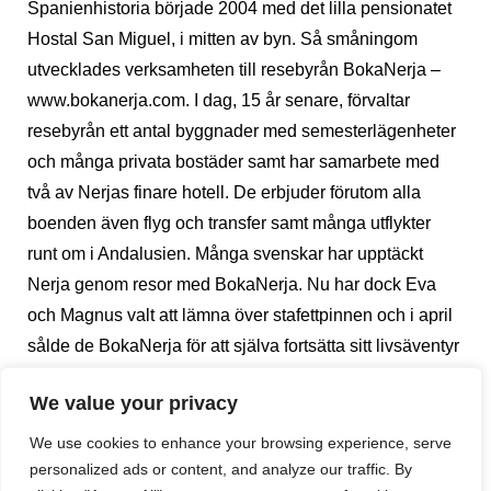
Spanienhistoria började 2004 med det lilla pensionatet
Hostal San Miguel, i mitten av byn. Så småningom
utvecklades verksamheten till resebyrån BokaNerja –
www.bokanerja.com. I dag, 15 år senare, förvaltar
resebyrån ett antal byggnader med semesterlägenheter
och många privata bostäder samt har samarbete med
två av Nerjas finare hotell. De erbjuder förutom alla
boenden även flyg och transfer samt många utflykter
runt om i Andalusien. Många svenskar har upptäckt
Nerja genom resor med BokaNerja. Nu har dock Eva
och Magnus valt att lämna över stafettpinnen och i april
sålde de BokaNerja för att själva fortsätta sitt livsäventyr
i deras Land Rover.
We value your privacy
We use cookies to enhance your browsing experience, serve
1)
Ni har skapat ett framgångsrikt företag i BokaNerja,
personalized ads or content, and analyze our traffic. By