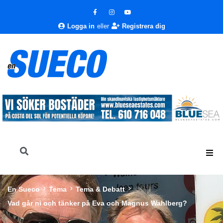
Logga in
eller
Registrera dig
En Sueco
Tema
Tema & Debatt
Vad går ni och tänker på Eva och Magnus Wahlberg?