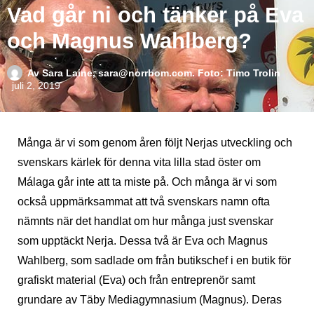
Vad går ni och tänker på Eva
och Magnus Wahlberg?
Av
Sara Laine, sara@norrbom.com. Foto: Timo Trolin
juli 2, 2019
Många är vi som genom åren följt Nerjas utveckling och
svenskars kärlek för denna vita lilla stad öster om
Málaga går inte att ta miste på. Och många är vi som
också uppmärksammat att två svenskars namn ofta
nämnts när det handlat om hur många just svenskar
som upptäckt Nerja. Dessa två är Eva och Magnus
Wahlberg, som sadlade om från butikschef i en butik för
grafiskt material (Eva) och från entreprenör samt
grundare av Täby Mediagymnasium (Magnus). Deras