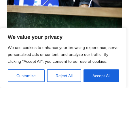
Pepe Mel – hur länge klarar han sig på tränarposten?
We value your privacy
We use cookies to enhance your browsing experience, serve
Längre koppel
personalized ads or content, and analyze our traffic. By
clicking "Accept All", you consent to our use of cookies.
Trots de bottenlåga, eländiga resultaten för Málaga CF
har Mel fortfarande erkännande i klubben. Hans framtid
Customize
Reject All
Accept All
ligger nu i händerna på klubbens förvaltare, advokat
José María Muñoz. Vad som ska hända med Mel var
inget beslut för sportchefen Manolo Gaspar, som var just
den som litade på Mel efter den smärtsamma
uppsägningen av Pablo Guede.