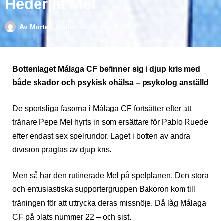
Heder åt Mel
Av
Morten Møller
december 2, 2022
Bottenlaget Málaga CF befinner sig i djup kris med
både skador och psykisk ohälsa – psykolog anställd
De sportsliga fasorna i Málaga CF fortsätter efter att
tränare Pepe Mel hyrts in som ersättare för Pablo Ruede
efter endast sex spelrundor. Laget i botten av andra
division präglas av djup kris.
Men så har den rutinerade Mel på spelplanen. Den stora
och entusiastiska supportergruppen Bakoron kom till
träningen för att uttrycka deras missnöje. Då låg Málaga
CF på plats nummer 22 – och sist.