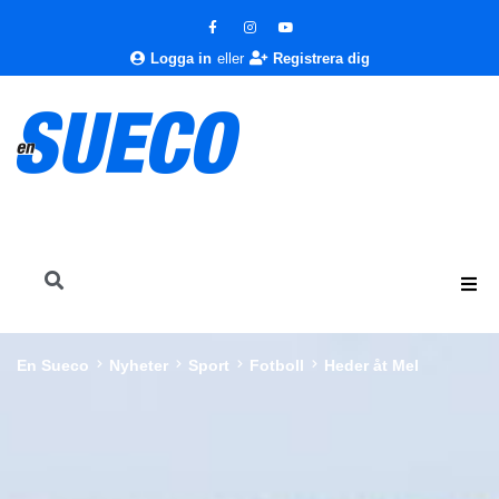
Logga in
eller
Registrera dig
En Sueco
Nyheter
Sport
Fotboll
Heder åt Mel