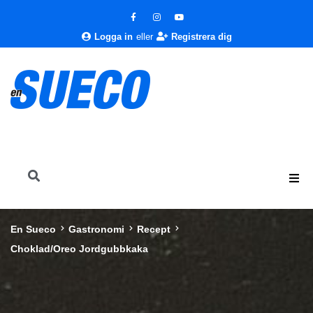
Logga in
eller
Registrera dig
En Sueco
Gastronomi
Recept
Choklad/Oreo Jordgubbkaka