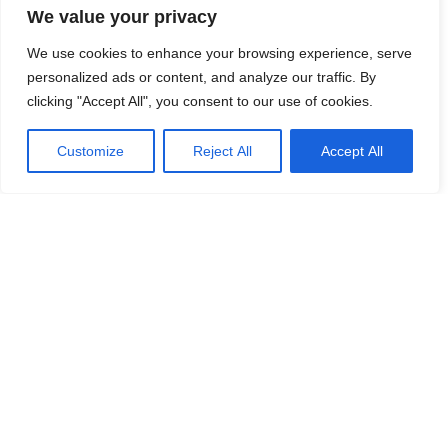
We value your privacy
Botten:
We use cookies to enhance your browsing experience, serve
330 g Oreo
personalized ads or content, and analyze our traffic. By
clicking "Accept All", you consent to our use of cookies.
110 g smält smör
Customize
Reject All
Accept All
Fyllning:
200 g mjölkchoklad
100 g mörk choklad
200 ml vispgrädde
Garnering:
300 g Färska jordgubbar
Gör så här:
Botten:
Smula oreos i en matberedare. Tillsätt det smälta