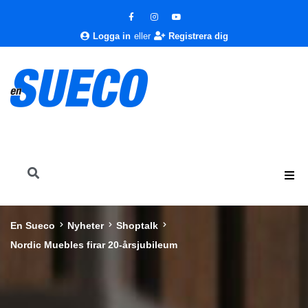
Logga in
eller
Registrera dig
En Sueco
Nyheter
Shoptalk
Nordic Muebles firar 20-årsjubileum