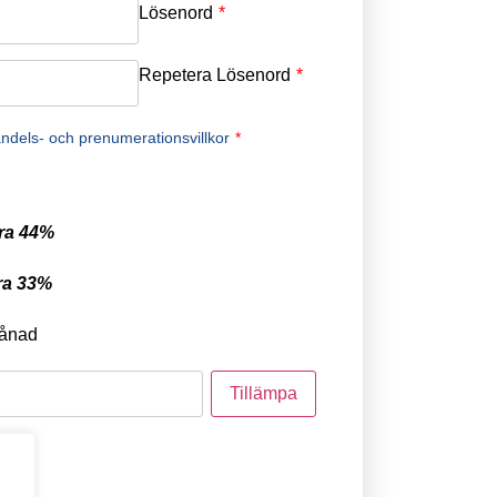
Lösenord
*
Repetera Lösenord
*
ndels- och prenumerationsvillkor
*
ra 44%
ra 33%
ånad
tod