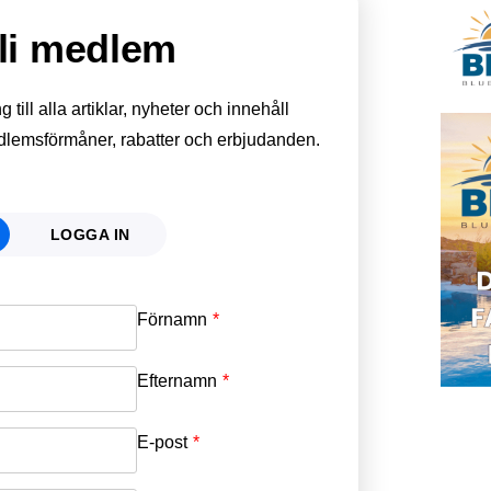
li medlem
till alla artiklar, nyheter och innehåll
edlemsförmåner, rabatter och erbjudanden.
LOGGA IN
Förnamn
Email
*
Efternamn
Password
*
E-post
*