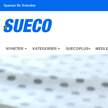
Spanien för Svenskar
NYHETER
KATEGORIER
SUECOPLUS+
MEDL
En Sueco
Gastronomi
Recept
Veras Veranda – Annorlund