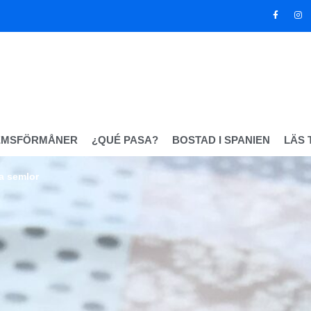
EMSFÖRMÅNER
¿QUÉ PASA?
BOSTAD I SPANIEN
LÄS 
a semlor