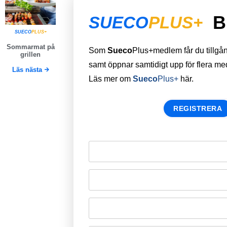
B
SUECO
PLUS+
SUECO
PLUS+
Sommarmat på
Som
Sueco
Plus+medlem får du tillgång 
grillen
samt öppnar samtidigt upp för flera m
Läs nästa
Läs mer om
Sueco
Plus+
här.
REGISTRERA
Remember Me