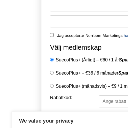
Jag accepterar Norrbom Marketings
ha
Välj medlemskap
SuecoPlus+ (Årligt)
–
€
60
/
1 år
Spa
SuecoPlus+
–
€
36
/
6 månader
Spa
SuecoPlus+ (månadsvis)
–
€
9
/
1 m
Rabattkod:
Välj en betalningsme
We value your privacy