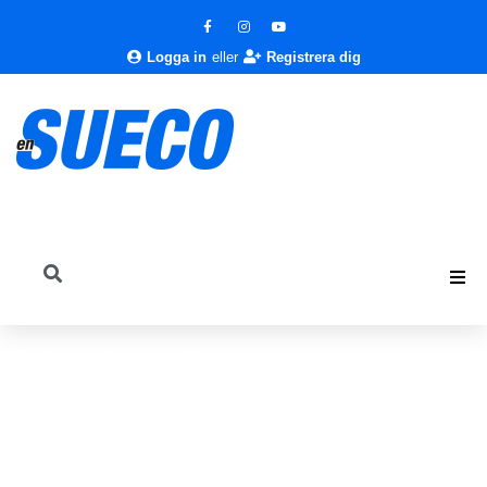
Logga in
eller
Registrera dig
En Sueco
Nyheter
Övrigt
Radio Solymar – allt på en timme!