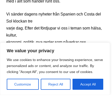
med i allt som händer runt oss.
Vi sänder dagens nyheter från Spanien och Costa del
Sol klockan tre
varje dag. Efter det fördjupar vi oss i teman som hälsa,
kultur,
ekonomi, politik, nya regler som påverkar oss
kustsvenskar, och allt
We value your privacy
annat som intresserar oss.
We use cookies to enhance your browsing experience, serve
Vi avslutar med utrikesnyheter och information om
personalized ads or content, and analyze our traffic. By
lokala evenemang.
clicking "Accept All", you consent to our use of cookies.
Vilken by har feria, vad gör klubbarna och vilka
utställningar kan man
Customize
Reject All
Accept All
besöka just nu?
Radio Solymar berättar!
Måndag till fredag på 107,7 eller när du vill via