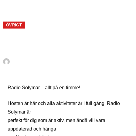
ÖVRIGT
Radio Solymar - allt på en
timme!
Av
En Sueco
oktober 29, 2009
Radio Solymar – allt på en timme!
Hösten är här och alla aktiviteter är i full gång! Radio
Solymar är
perfekt för dig som är aktiv, men ändå vill vara
uppdaterad och hänga