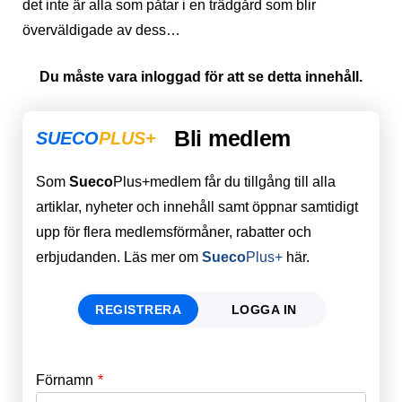
det inte är alla som påtar i en trädgård som blir
överväldigade av dess…
Du måste vara inloggad för att se detta innehåll.
Bli medlem
SUECO
PLUS+
Som
Sueco
Plus+medlem får du tillgång till alla
artiklar, nyheter och innehåll samt öppnar samtidigt
upp för flera medlemsförmåner, rabatter och
erbjudanden. Läs mer om
Sueco
Plus+
här.
REGISTRERA
LOGGA IN
Förnamn
Email
*