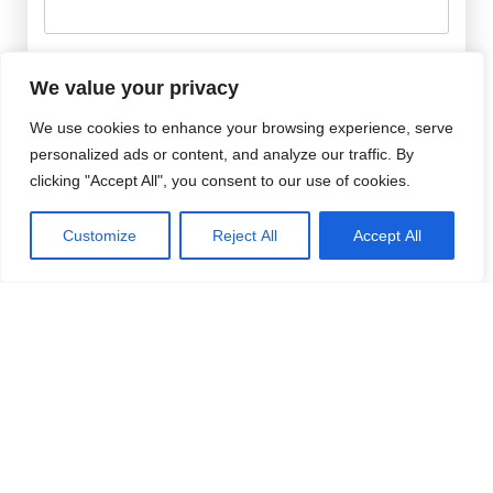
Efternamn
Password
*
We value your privacy
We use cookies to enhance your browsing experience, serve
Remember Me
personalized ads or content, and analyze our traffic. By
E-post
*
clicking "Accept All", you consent to our use of cookies.
Customize
Reject All
Accept All
Lösenord
*
Repetera Lösenord
*
Jag accepterar Norrbom Marketings
handels- och
prenumerationsvillkor
*
Välj medlemskap