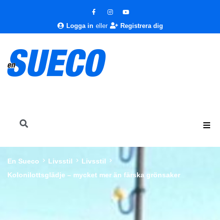
Logga in
eller
Registrera dig
En Sueco
Livsstil
Livsstil
Kolonilottsglädje – mycket mer än färska grönsaker