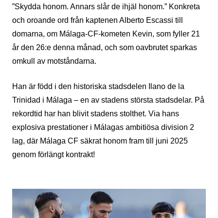
”Skydda honom. Annars slår de ihjäl honom.” Konkreta
och oroande ord från kaptenen Alberto Escassi till
domarna, om Málaga-CF-kometen Kevin, som fyller 21
år den 26:e denna månad, och som oavbrutet sparkas
omkull av motståndarna.
Han är född i den historiska stadsdelen Ilano de la
Trinidad i Málaga – en av stadens största stadsdelar. På
rekordtid har han blivit stadens stolthet. Via hans
explosiva prestationer i Málagas ambitiösa division 2
lag, där Málaga CF säkrat honom fram till juni 2025
genom förlängt kontrakt!