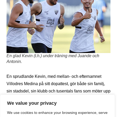
En glad Kevin (t.h.) under träning med Juande och
Antonin.
En sprudlande Kevin, med mellan- och efternamnet
Villodres Medina på sitt dopattest, gör både sin familj,
sin stadsdel, sin klubb och tusentals fans som möter upp
på Estadio La Rosaleda glada. Men det kostar för den
We value your privacy
lilla magikern på vänsterkanten med den eleganta
We use cookies to enhance your browsing experience, serve
David Niven-mustaschen.