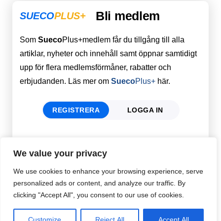
Bli medlem
SUECO
PLUS+
Som
Sueco
Plus+medlem får du tillgång till alla
artiklar, nyheter och innehåll samt öppnar samtidigt
upp för flera medlemsförmåner, rabatter och
erbjudanden. Läs mer om
Sueco
Plus+
här.
REGISTRERA
LOGGA IN
Förnamn
Email
*
We value your privacy
We use cookies to enhance your browsing experience, serve
personalized ads or content, and analyze our traffic. By
Efternamn
Password
*
clicking "Accept All", you consent to our use of cookies.
Customize
Reject All
Accept All