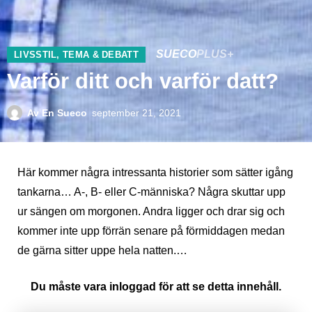
SUECO
PLUS+
LIVSSTIL
,
TEMA & DEBATT
Varför ditt och varför datt?
Av
En Sueco
september 21, 2021
Här kommer några intressanta historier som sätter igång
tankarna… A-, B- eller C-människa? Några skuttar upp
ur sängen om morgonen. Andra ligger och drar sig och
kommer inte upp förrän senare på förmiddagen medan
de gärna sitter uppe hela natten.…
Du måste vara inloggad för att se detta innehåll.