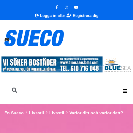
Logga in
eller
Registrera dig
En Sueco
Livsstil
Livsstil
Varför ditt och varför datt?