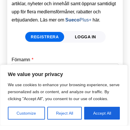
artiklar, nyheter och innehåll samt öppnar samtidigt
upp för flera medlemsförmåner, rabatter och
erbjudanden. Läs mer om
Sueco
Plus+
här.
REGISTRERA
LOGGA IN
Förnamn
Email
*
We value your privacy
Efternamn
Password
*
We use cookies to enhance your browsing experience, serve
personalized ads or content, and analyze our traffic. By
clicking "Accept All", you consent to our use of cookies.
Remember Me
E-post
*
Customize
Reject All
Accept All