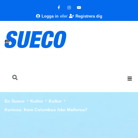
Logga in
eller
Registrera dig
En Sueco
Kultur
Kultur
Kuriosa: Kom Columbus från Mallorca?