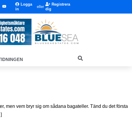
Logga
Registrera
eller
in
dig
TIDNINGEN
er, men vem bryr sig om sådana bagateller. Tänd du det första
]