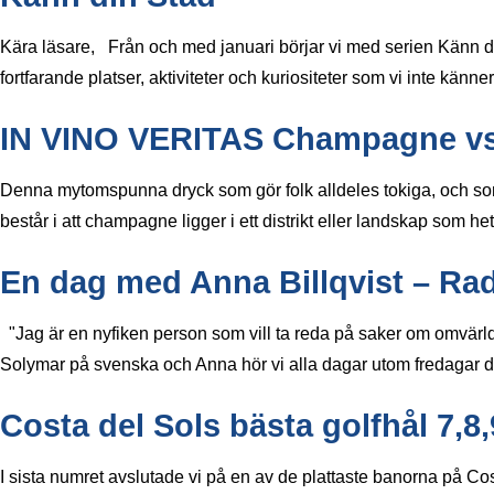
Kära läsare, Från och med januari börjar vi med serien Känn din s
fortfarande platser, aktiviteter och kuriositeter som vi inte känner
IN VINO VERITAS Champagne v
Denna mytomspunna dryck som gör folk alldeles tokiga, och som
består i att champagne ligger i ett distrikt eller landskap som 
En dag med Anna Billqvist – Ra
"Jag är en nyfiken person som vill ta reda på saker om omvärl
Solymar på svenska och Anna hör vi alla dagar utom fredagar 
Costa del Sols bästa golfhål 7,8,
I sista numret avslutade vi på en av de plattaste banorna på Co