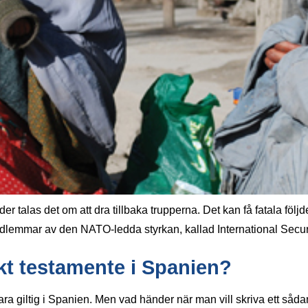
der talas det om att dra tillbaka trupperna. Det kan få fatala föl
ra medlemmar av den NATO-ledda styrkan, kallad International Secu
kt testamente i Spanien?
 vara giltig i Spanien. Men vad händer när man vill skriva ett s