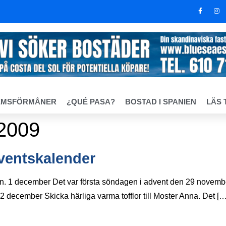
EMSFÖRMÅNER
¿QUÉ PASA?
BOSTAD I SPANIEN
LÄS 
2009
ventskalender
gen. 1 december Det var första söndagen i advent den 29 novemb
 2 december Skicka härliga varma tofflor till Moster Anna. Det […