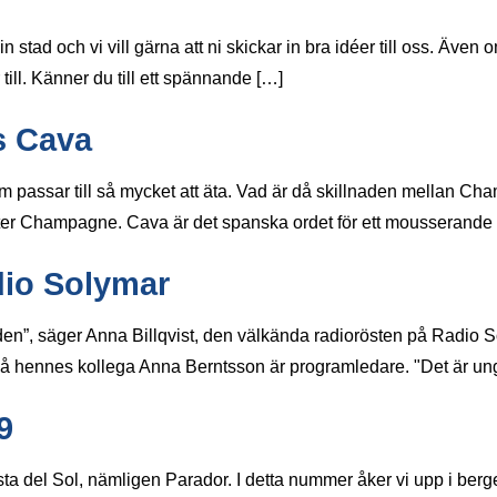
tad och vi vill gärna att ni skickar in bra idéer till oss. Även o
 till. Känner du till ett spännande […]
s Cava
 passar till så mycket att äta. Vad är då skillnaden mellan Ch
heter Champagne. Cava är det spanska ordet för ett mousserande v
dio Solymar
den”, säger Anna Billqvist, den välkända radiorösten på Radio 
då hennes kollega Anna Berntsson är programledare. "Det är un
9
sta del Sol, nämligen Parador. I detta nummer åker vi upp i ber