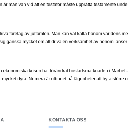
en är man van vid att en testator måste upprätta testamente und
riva företag av jultomten. Man kan väl kalla honom världens me
ra sig ganska mycket om att driva en verksamhet av honom, anse
Den ekonomiska krisen har förändrat bostadsmarknaden i Marbella.
ar mycket dyra. Numera är utbudet på lägenheter att hyra större o
NA
KONTAKTA OSS