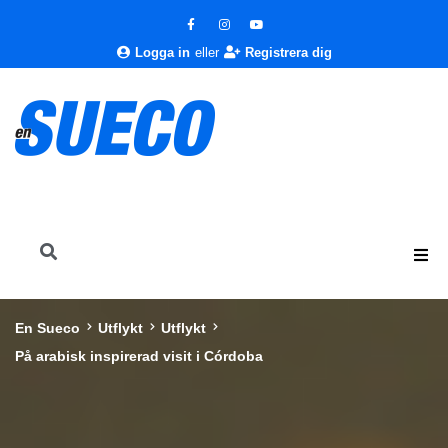
Logga in
eller
Registrera dig
En Sueco
Utflykt
Utflykt
På arabisk inspirerad visit i Córdoba