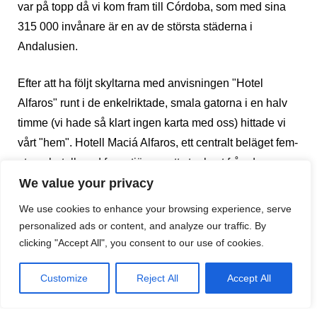
var på topp då vi kom fram till Córdoba, som med sina
315 000 invånare är en av de största städerna i
Andalusien.
Efter att ha följt skyltarna med anvisningen "Hotel
Alfaros" runt i de enkelriktade, smala gatorna i en halv
timme (vi hade så klart ingen karta med oss) hittade vi
vårt "hem". Hotell Maciá Alfaros, ett centralt beläget fem-
etage hotell med fyra stjärnor, ett stenkast från de
romerska "pelar-utgrävningarna" och bara tio minuters
We value your privacy
gångväg från La Mezquita (moskén), stans största
We use cookies to enhance your browsing experience, serve
turistattraktion.
personalized ads or content, and analyze our traffic. By
Efter att ha fått nyckeln till våra rum går jag ner i
clicking "Accept All", you consent to our use of cookies.
receptionen för ett möte med Isabel Jimenez, en av
Customize
Reject All
Accept All
hotellets anställda. Isabel visar mig runt i den arabiskt
inspirerade miljön, medan hon berättar om hotellets