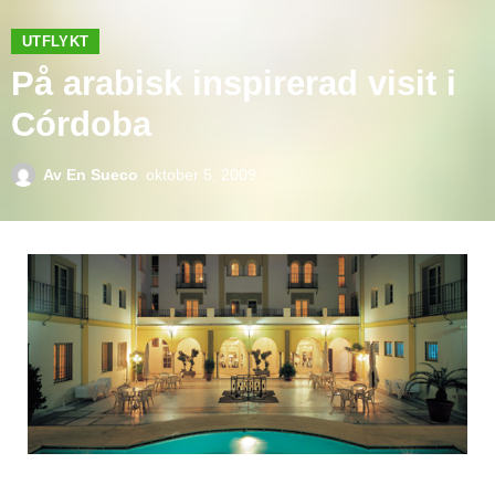
UTFLYKT
På arabisk inspirerad visit i
Córdoba
Av
En Sueco
oktober 5, 2009