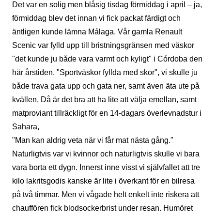
Det var en solig men blåsig tisdag förmiddag i april – ja,
förmiddag blev det innan vi fick packat färdigt och
äntligen kunde lämna Málaga. Vår gamla Renault
Scenic var fylld upp till bristningsgränsen med väskor
"det kunde ju både vara varmt och kyligt" i Córdoba den
här årstiden. "Sportväskor fyllda med skor", vi skulle ju
både trava gata upp och gata ner, samt även äta ute på
kvällen. Då är det bra att ha lite att välja emellan, samt
matproviant tillräckligt för en 14-dagars överlevnadstur i
Sahara,
"Man kan aldrig veta när vi får mat nästa gång."
Naturligtvis var vi kvinnor och naturligtvis skulle vi bara
vara borta ett dygn. Innerst inne visst vi självfallet att tre
kilo lakritsgodis kanske är lite i överkant för en bilresa
på två timmar. Men vi vågade helt enkelt inte riskera att
chauffören fick blodsockerbrist under resan. Humöret