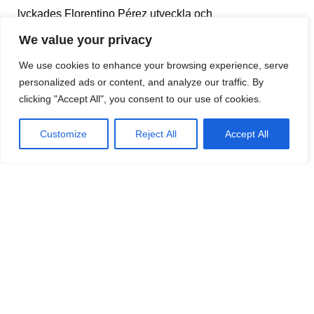
lyckades Florentino Pérez utveckla och
kommersialisera fotbollen. Med djärvhet fick han tidens
We value your privacy
stjärnor som Figo, Zidane, Ronaldo och David Beckham
We use cookies to enhance your browsing experience, serve
till klubben. Och så började siffrorna bakom tv-
personalized ads or content, and analyze our traffic. By
rättigheter, sponsoravtal och försäljning av spelartröjor
clicking "Accept All", you consent to our use of cookies.
plötsligt att se helt annorlunda ut. Spansk fotboll ville
och kunde någonting. Någonting som man tydligen inte
Customize
Reject All
Accept All
kan göra i dag.
Minst illa har det gått i Madrid. Strategin med att varje
säsong köpa en av världens absolut bästa spelare –
kosta vad det kosta vill – håller inte längre. Nya
klubbägare med större ekonomiska muskler har kommit
in på scenen och just därför har det inte heller denna
säsong varit möjligt att få Mbappé till klubben. Dessutom
har de nyförvärvade storstjärnorna haft en underlig vana