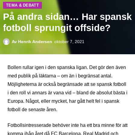
TEMA & DEBATT
På andra sidan… Har spansk
fotboll sprungit offside?
Av
Henrik Andersen
oktober 7, 2021
Bollen rullar igen i den spanska ligan. Det gör den även
med publik på läktarna – om än i begränsat antal.
Möjligheterna är också begränsade att se spansk fotboll
i den roll vi annars är vana vid – bland de absolut bästa i
Europa. Något, eller mycket, har gått helt fel i spansk
fotboll de senaste åren.
Fotbollsintresserade behöver inte ha ett bra minne för att
komma ihåg året då FC Barcelona, ​​Real Madrid och